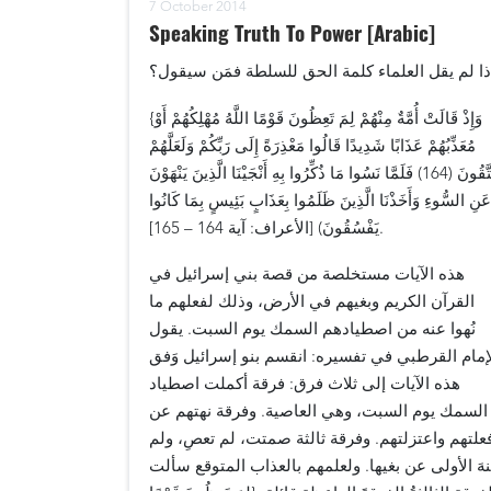
7 October 2014
Speaking Truth To Power [Arabic]
ذا لم يقل العلماء كلمة الحق للسلطة فمَن سيقول؟
{وَإِذْ قَالَتْ أُمَّةٌ مِنْهُمْ لِمَ تَعِظُونَ قَوْمًا اللَّهُ مُهْلِكُهُمْ أَوْ
مُعَذِّبُهُمْ عَذَابًا شَدِيدًا قَالُوا مَعْذِرَةً إِلَى رَبِّكُمْ وَلَعَلَّهُمْ
يَتَّقُونَ (164) فَلَمَّا نَسُوا مَا ذُكِّرُوا بِهِ أَنْجَيْنَا الَّذِينَ يَنْهَوْنَ
عَنِ السُّوءِ وَأَخَذْنَا الَّذِينَ ظَلَمُوا بِعَذَابٍ بَئِيسٍ بِمَا كَانُوا
يَفْسُقُونَ) [الأعراف: آية 164 – 165].
هذه الآيات مستخلصة من قصة بني إسرائيل في
القرآن الكريم وبغيهم في الأرض، وذلك لفعلهم ما
نُهوا عنه من اصطيادهم السمك يوم السبت. يقول
إمام القرطبي في تفسيره: انقسم بنو إسرائيل وَفق
هذه الآيات إلى ثلاث فرق: فرقة أكملت اصطياد
السمك يوم السبت، وهي العاصية. وفرقة نهتهم عن
علتهم واعتزلتهم. وفرقة ثالثة صمتت، لم تعصِ، ولم
نهَ الأولى عن بغيها. ولعلمهم بالعذاب المتوقع سألت