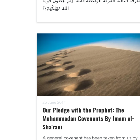
فرقة الثالثةُ الفرقةَ الواعظة قائلة: {لِمَ تَعِظُونَ قَوْمًا
اللهُ مُهْلِكُهُمْ}؟
25 June 2014
Our Pledge with the Prophet: The
Muhammadan Covenants By Imam al-
Sha'rani
A general covenant has been taken from us by