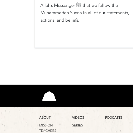
Allah’s Messenger ﷺ that we follow the
Muhammadan Sunna in all of our statements,
actions, and beliefs.
ABOUT
VIDEOS
PODCASTS
MISSION
SERIES
TEACHERS