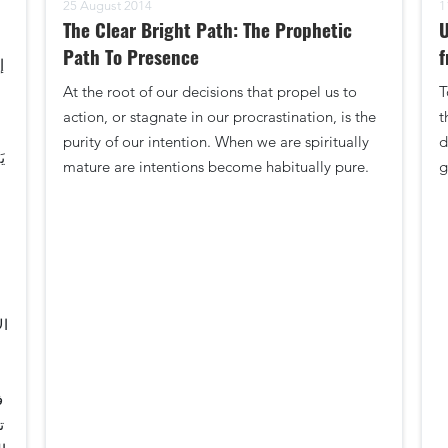
25 August 2014
1
The Clear Bright Path: The Prophetic
U
Path To Presence
f
إ
At the root of our decisions that propel us to
T
action, or stagnate in our procrastination, is the
t
purity of our intention. When we are spiritually
d
mature are intentions become habitually pure.
g
ال
ف
ت